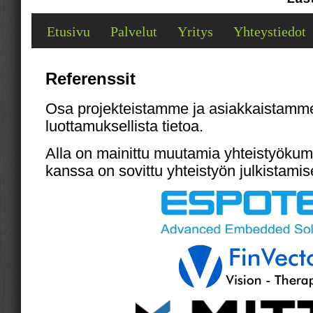
Etusivu
Palvelut
Yritys
Yhteystiedot
Referenssit
Osa projekteistamme ja asiakkaistamm
luottamuksellista tietoa.
Alla on mainittu muutamia yhteistyöku
kanssa on sovittu yhteistyön julkistamis